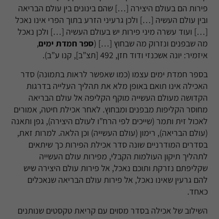
פירות הם בעולם היצירה […] שהם בינונים בין עולם הבריאה
ובין עולם העשיה […] ולכן גרעיני הזרע בתוך הפרי אינו נאכל
[…] ועוד עשרה מיני פירות יש בעולם העשיה […] ולכן נאכל
מה שבפנים ונזרוק מה שבחוץ
[…] (
ספר חמדת ימים
,
איזמיר: יונה אשכנזי ודוד חזן, 492 [תצ”ב], קנו ע”ב).
בספר חמדת ימים עצמו
(
כמו שאפשר לראות בתמונה
)
סדר
האכילה אינו תואם באופן מלא את תהליך העלייה בדרגות
הקדושה מעולם העשייה מוקף הקליפה אל עולם הבריאה
מחוסר הקליפות מבפנים ומבחוץ. לאחר אכילת חיטה, אמורים
לאכול זית ותמר (שייכים לפי הרח”ו לעולם היצירה), גפן ותאנה
(עולם הבריאה), רימון (עולם העשייה) וכן הלאה. למרות זאת,
בסדרים המודרניים שונה סדר אכילת הפירות כך שיתאים
לתהליך תיקון העולמות הקבלי, מפירות עולם העשייה
שקליפתם נזרקת ותוכם נאכל, אל פירות עולם היצירה שיש
להם גרעין שאינו נאכל, אל פירות עולם הבריאה שנאכלים
כאחד.
השילוב של אכילה בסדר מסוים עם קריאת טקסטים שנותנים