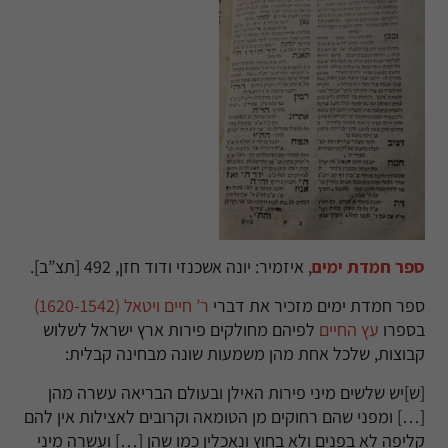
ספר חמדת ימים
, איזמיר: יונה אשכנזי ודוד חזן, 492 [תצ”ב].
ספר חמדת ימים מזכיר את דברי
ר’ חיים ויטאל (
1620-1542)
בספרו
עץ החיים
לפיהם מחולקים פירות ארץ ישראל לשלוש
קבוצות, שלכל אחת מהן משמעות שונה מבחינה קבלית:
[ש]יש שלשים מיני פירות האילן ובעולם הבריאה עשרה מהן
[…]
ומפני שהם רחוקים מן הטומאה וקרובים לאצילות אין להם
קליפה לא בפנים ולא בחוץ ונאכלין כמו שהן […] ועשרה מיני