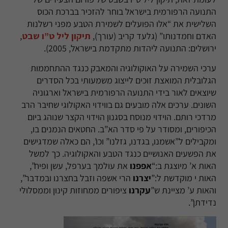
התנועה הרפורמית בישראל בוחר להזכיר
בברכת הכוס
השלישית את “אלו הפועלים לשמירת הטבע מפני רשלנות
האדם וחמדנותו
” (
גלעד קריב (עורך),
תיקון ליל ט”ו שבט
,
ירושלים: התנועה ליהדות מתקדמת בישראל
, 2005).
ערכי השמירה על האוקולוגיה והמאבק כנגד ההתחממות
הגלובלית המואצת זוכים לייצוג משמעותי בכל הסדרים
שיוצאים לאור בידי התנועה הרפורמית בישראל וארגוניה
השונים. ערכים אלה מובעים גם בווידוי האקולוגי שחיבר הרב
מרדכי רותם. הוידוי מנוסח בסגנון הוידוי הקצר שנוהג ביום
הכיפורים, ומסודר על פי סדר הא”ב. החטאים הנמנים בו,
ומקבילים ל”אשמנו, בגדנו, גזלנו” וכו’,
הם
כאלה שמדגישים
את הפשעים האנושיים כנגד הטבע והאקולוגיה. כך למשל
האות א’ מיוצגת ב:
“
אפפנו
את עולמך בערפל, עשן ופיח”,
האות י מוקדשת ל:”
יצרנו
הרי אשפה וזבל בחצרנו ובמדבר”,
והאות ע’ מציינת ש”
עקרנו
ציפורים ממחוזות קינון וממסלולי
נדידתן”.