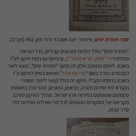
ספר חמדת ימים
, איזמיר: יונה אשכנזי ודוד חזן,
492 [תצ”ב].
“חמדת ימים” כולל הלכות ומנהגים קבליים, ככל הנראה
מתלמידי
ר’ יצחק לוריא (האר”י)
, וביניהם גם נוסח תיקון לט”ו
בשבט.
לימים התחבב חלק זה מתוך “חמדת ימים”
,
הוצא לאור
כקונטרס נפרד בשם “
פרי עץ הדר
”
ושימש בסיס לתיקון ט”ו
בשבט בנוסחו הקבלי
.
תיקון זה כולל קטעי לימוד מספרי
הקודש לפי סדרם (תורה, נביאים, כתובים, זוהר וכו’) בתוספת
טקסטים שעוסקים בפירות ארץ ישראל. מהלך התיקון מורכב
מקריאה של המקורות הנוגעים לכל פרי
ואכילת הפירות לפי
סדר קבוע
.