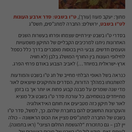
מתוך: יעקב מעוז (עורך),
ט”ו בשבט: סדר ארבע העונות
לט”ו בשבט
, ירושלים: החברה למתנ”סים, תשס”ג
בסדרי ט”ו בשבט יצירתיים שצמחו ופרחו בעשרות השנים
האחרונות ניתנו למרכיבים הקבליים של התיקון משמעויות
וטעמים חדשים. צבעי היין בכוסות מוסברים בדרך כלל כסמל
לחילופי העונות בין החורף המושלג בלבן (לא חוויה
ארץ-ישראלית במיוחד…) לאביב הצבוע באודם פרחי הפרג.
כנראה בשל האופי הבלתי מחייב של חג ט”ו בשבט והמודעות
להשתנותו במהלך הדורות, הסדרים והתיקונים שיוצאים לאור
מדי שנה שומרים על מבנה קבוע פחות או יותר אך בו בזמן
מתייחדים בנוסחיהם. כל עורכת סדר ט”ו בשבט וכל מוציא
לאור של תיקון כזה מטביעים את חותם האידאולוגיה
והעקרונות החשובים להם בחוברת שלהם. כך
,
למשל, סדר ט”ו
בשבט של החברה למתנ”סים מציין את הכוס הראשונה
–
כולה
יין לבן
–
גם כתזכורת “להגשמת החלום הציוני
” (
ראו בתמונה
)
.
לעומת זאת, תיקון ליל ט”ו בשבט של פורום הצעירים של