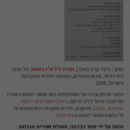
מתוך: גלעד קריב (עורך),
הגדת ליל ט”ו בשבט
, תל אביב:
בית דניאל, פורום הצעירים, התנועה ליהדות מתקדמת
בישראל,
2000.
תיאור מרתק ובהיר של השתלשלות החג אפשר למצוא בספרה
של הרבה פרופ’ דליה מרקס,
בזמן (ראשון לציון: ידיעות
אחרונות, 2018)
, ותיקונים, סדרים ומקורות רבים נוספים על
ט”ו בשבט אפשר למצוא ב
ספריותינו
.
נכתב על ידי תמר דבדבני, מנהלת ספריית אברמוב