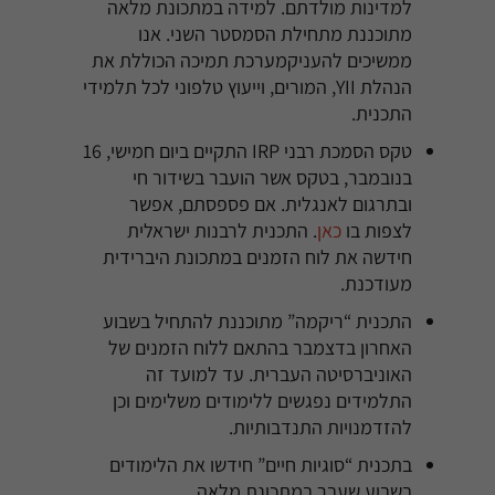
למדינות מולדתם. למידה במתכונת מלאה
מתוכננת מתחילת הסמסטר השני. אנו
ממשיכים להעניקמערכת תמיכה הכוללת את
הנהלת YII, המורים, וייעוץ טלפוני לכל תלמידי
התכנית.
טקס הסמכת רבני IRP התקיים ביום חמישי, 16
בנובמבר, בטקס אשר הועבר בשידור חי
ובתרגום לאנגלית. אם פספסתם, אפשר
לצפות בו
כאן
. התכנית לרבנות ישראלית
חידשה את לוח הזמנים במתכונת היברידית
מעודכנת.
התכנית “ריקמה” מתוכננת להתחיל בשבוע
האחרון בדצמבר בהתאם ללוח הזמנים של
האוניברסיטה העברית. עד למועד זה
התלמידים נפגשים ללימודים משלימים וכן
להזדמנויות התנדבותיות.
בתכנית “סוגיות חיים” חידשו את הלימודים
בשבוע שעבר במתכונת מלאה.