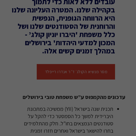
עובדים ללא לאות כדי לתמוך
בקהילה שלנו. המטרה העליונה שלנו
היא הרווחה הגופנית, הנפשית
והרוחנית של הסטודנטים שלנו ושל
כלל משפחת 'היברו יוניון קולג’ -
המכון למדעי היהדות' בירושלים
במהלך זמנים קשים אלה.
מסר מנשיא הקולג׳ ד״ר אנדרו רייפלד
עדכונים מהקמפוס ע”ש משפחת טובי בירושלים
תכנית שנה בישראל (YII) ממשיכה במתכונת
היברידית למשך כל הסמסטר כדי להקל על
סטודנטים הנמצאים בחו”ל. חלק מהתלמידים
בחרו להישאר בישראל ואחרים חזרו זמנית