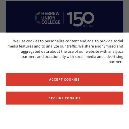
We use cookies to personalize content and ads, to provide social
APPLY NOW
media features and to analyze our traffic. We share anonymized and
aggregated data about the use of our website with analytics
partners and occasionally with social media and advertising
partners.
DONATE NOW
ACCEPT COOKIES
CONTACT US
DECLINE COOKIES
Receive News and Updates from Hebrew Union College
Website Accessibility Policy