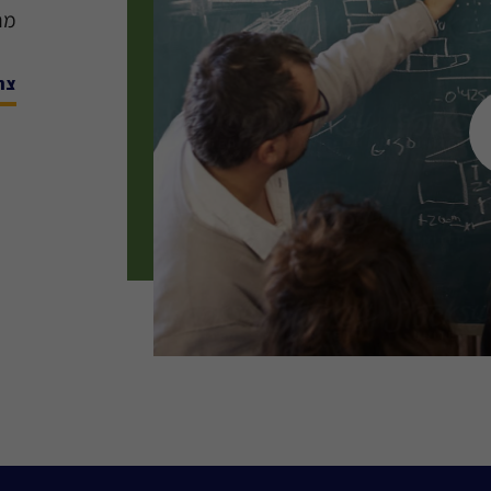
מת
צר