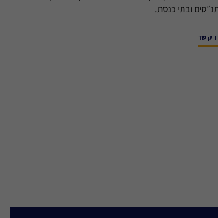
נ״סים ובתי כנסת.
ו קשר