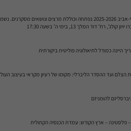
ם. נשמח לראותכם עמנו!
ג’, רח’ דוד המלך 13, בימי ה’ בשעה 17:30
נריך היינה כמודל לתיאולוגיה פוליטית ביקורתית
 הצלם ועד ההסדר הליברלי: מקומו של רעיון מקראי בעיצוב העול
וניברסליזם להומניזם
– פלסטינה – ארץ הקודש: עמדת הכנסיה הקתולית