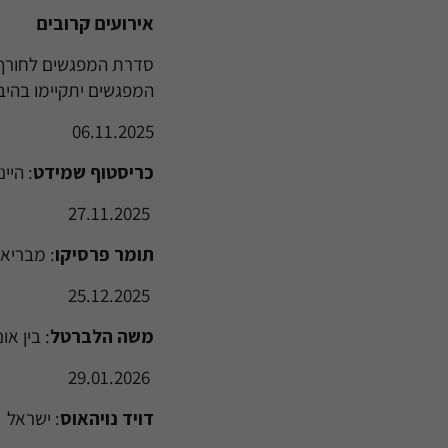
אירועים קרובים
סדרת המפגשים לחורף-אביב 2025-2026 נפתחה וכוללת מרצים ונושאים מסקרני
המפגשים יתקיימו בהיברו יויון קול
06.11.2025
כריסטוף שמידט
: היי
27.11.2025
תומר פרסיקו
: מבריאת
25.12.2025
משה הלברטל
: בין א
29.01.2026
דויד נויהאוס
: ישראל 