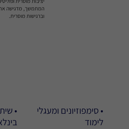
יציבות מוסרית ופוליט
המתמשך, מדגישה את הצ
וברגישות מוסרית.
• סימפוזיונים ומעגלי
• שית
לימוד
בינלא