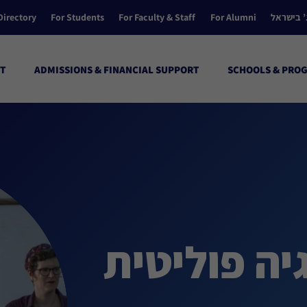
’ בישראל
For Alumni
For Faculty & Staff
For Students
Directory
T
ADMISSIONS & FINANCIAL SUPPORT
SCHOOLS & PRO
יה פוליטית