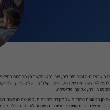
 הישראלית ולזהות היהודית, שבו נפגע הקשר בין התרבות החילוני
תיאולוגיה פוליטית של ההיברו יוניון קולג’ בירושלים למוקד למחקר
פגש בין דת, אתיקה ופוליטיקה.
 מן המסורת היהודית של חקירה ביקורתית, מפגישה מנהיגים דת
ים, אנשי חינוך ודמויות ציבוריות—דתיות וחילוניות—כדי לדמיין 