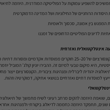
 ממשיכים להשפיע עמוקות על הפוליטיקה המודרנית. היוזמה לתיאולו
יסודות הרוחניים של החילוניות ושל המדינה הדמוקרטית
 המפגש בין אמונה, סכסוך ולאומיות
יות לדיונים הפוליטיים הדחופים של זמננו
עה אינטלקטואלית ואזרחית
היוזמה שואפת להקים קונסורציום של 20–25 חוקרים ממוסדות אקדמיים ומסו
יות, היא מיקום טבעי למיזם זה. ההבירו יוניון קולג’ המוביל יוזמ
אולוגיה יהודית ליברלית ומנהיגות ציבורית. הקונסורציום ייצור מ
ייעץ למוסדות דתיים ואזרחיים בנושאי אתיקה, דמוקרטיה וזהות.
ינטלקטואלי
 שואפת היוזמה להקים מרחב רעיוני לשיח מתמשך של תיאולוגיה
 שונים, תתפקד היוזמה כחממה לדיאלוג ביקורתי ולמנהיגות אחרא