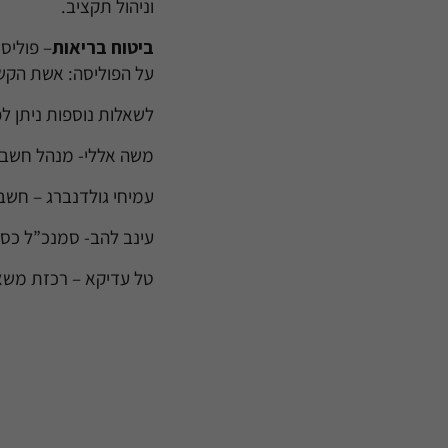
וניהול תקציב.
ביטוח בריאות
– פוליס
על הפוליסה: אשת הקשר – מאיה מוסק
לשאלות נוספות ניתן ל
משה אללי- מנהל חשבו
עמיחי גולדנברג – חש
עינב להב- סמנכ”ל כס
טל עדיקא – רכזת משא